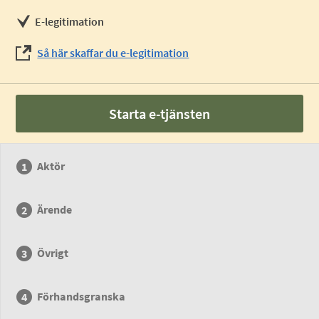
E-legitimation
Så här skaffar du e-legitimation
Starta e-tjänsten
Aktör
Ärende
Övrigt
Förhandsgranska